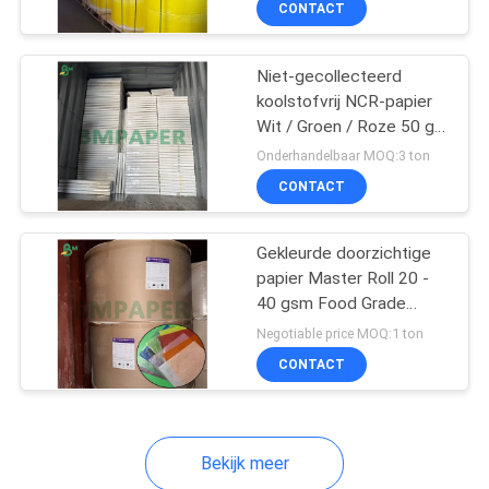
CONTACT
64
Couchedocument
Niet-gecollecteerd
koolstofvrij NCR-papier
Wit / Groen / Roze 50 gm
Voor laser / inkjetprinters
Onderhandelbaar MOQ:3 ton
en kopieermachines
CONTACT
257
Gekleurde doorzichtige
papier Master Roll 20 -
Dubbelzijdig beklede
40 gsm Food Grade
Wrapping
Board
Negotiable price MOQ:1 ton
CONTACT
Bekijk meer
388