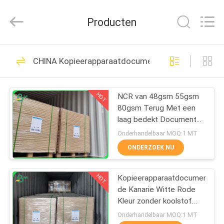
2026
GUANGZHOU
BMPAPER
Producten
CO.,LTD.
All
Rights
Reserved.
THUIS
478
CHINA Kopieerapparaatdocument Broodjes
Niet bekleed
PRODUCTEN
Woodfree-
HOT
NCR van 48gsm 55gsm
80gsm Terug Met een
Document
OVER
laag bedekt Document
ONS
Zonder
Onderhandelbaar MOQ:1 MT
koolstof/Voorriemverpakking
ONDERZOEK NU
622
FABRIEKSTOCHT
Het Document van
HOT
Kopieerapparaatdocument
de Kanarie Witte Rode
KWALITEITSCONTROLE
de compensatiedruk
Kleur zonder koolstof
van het Broodjes55gsm
Onderhandelbaar MOQ:1 MT