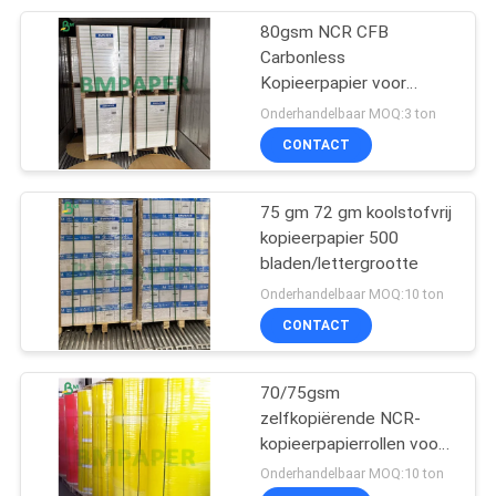
80gsm NCR CFB
151
Carbonless
Gelamineerde grijze
Kopieerpapier voor
Digitale Drukwerk
Onderhandelbaar MOQ:3 ton
raad
Meerdelige Formulieren
CONTACT
Basisvoorraad
75 gm 72 gm koolstofvrij
kopieerpapier 500
bladen/lettergrootte
110
Onderhandelbaar MOQ:10 ton
Boek Bindende
CONTACT
Raad
70/75gsm
zelfkopiërende NCR-
kopieerpapierrollen voor
zakelijke formulieren
Onderhandelbaar MOQ:10 ton