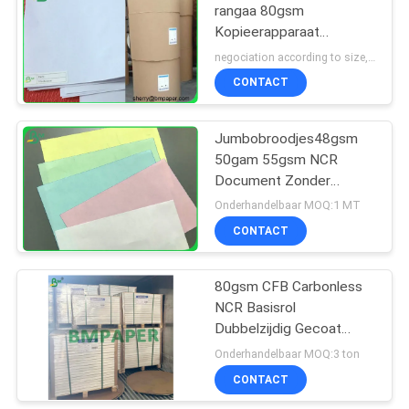
rangaa 80gsm
Kopieerapparaat
318
Broodjes voor Druk/Wit
negociation according to size, quantity and gsm MOQ:1 ton voor woodfreedocument van de regualrgrootte, 10 ton voor speciale grootte
Printerdocument
het document van
CONTACT
de ivoorraad
Jumbobroodjes48gsm
50gam 55gsm NCR
Document Zonder
koolstof voor
Onderhandelbaar MOQ:1 MT
Computerdruk
CONTACT
350
80gsm CFB Carbonless
grijze spaanplaat
NCR Basisrol
Dubbelzijdig Gecoat
Digitale Print Grondstof
Onderhandelbaar MOQ:3 ton
CONTACT