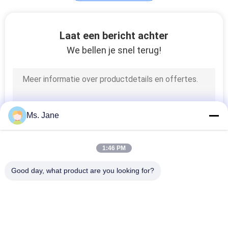
Plotterdocument
Laat een bericht achter
Broodje
We bellen je snel terug!
594
Ms. Jane
Kraft dragerpapier
1:46 PM
Good day, what product are you looking for?
populaire categorieën
Alle
368
Niet Bekleed 
Het Document Van 