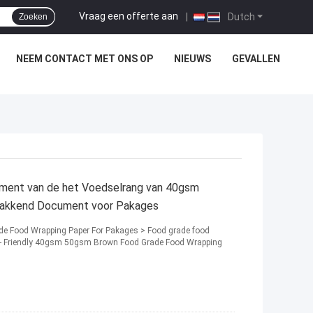
Vraag een offerte aan
|
Dutch
Zoeken
NEEM CONTACT MET ONS OP
NIEUWS
GEVALLEN
ument van de het Voedselrang van 40gsm
pakkend Document voor Pakages
de Food Wrapping Paper For Pakages > Food grade food
Eco - Friendly 40gsm 50gsm Brown Food Grade Food Wrapping