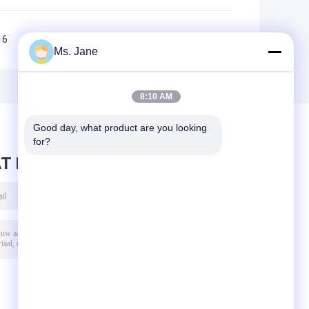
6
7
8
9
10
>>
>|
Ms. Jane
8:10 AM
Good day, what product are you looking 
for?
T BERICHT ACHTER