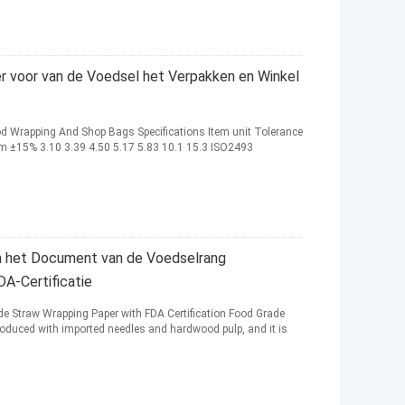
er voor van de Voedsel het Verpakken en Winkel
od Wrapping And Shop Bags Specifications Item unit Tolerance
m ±15% 3.10 3.39 4.50 5.17 5.83 10.1 15.3 ISO2493
t Document van de Voedselrang
A-Certificatie
aw Wrapping Paper with FDA Certification Food Grade
produced with imported needles and hardwood pulp, and it is