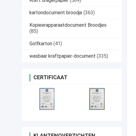
Kraft dragerpapier
(589)
kartondocument broodje
(363)
Kopieerapparaatdocument Broodjes
(85)
Golfkarton
(41)
wasbaar kraftpapier-document
(335)
CERTIFICAAT
KLANTENOVERZICHTEN