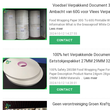
Voedsel Verpakkend Document 30
Ambacht van 60G voor Vlees Verp
Food Wrapping Paper 30G To 60G Printable Whi
Information What is the Greaseproof White Craf
Lees meer
2024-10-12 14:27:55
CONTACT
100% het Verpakkende Document 
Eetstokjespakket 27MM 29MM 
100% Safety 28GSM Food Wrapping Paper F
Paper Description Product Name 24gsm 28gs
29MM 34MM Materials ...
Lees meer
2024-10-12 14:28:01
CONTACT
Geen verontreiniging Groen Kraft