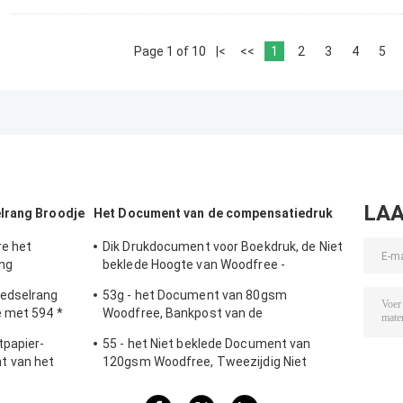
Page 1 of 10
|<
<<
1
2
3
4
5
LAA
lrang Broodje
Het Document van de compensatiedruk
e het
Dik Drukdocument voor Boekdruk, de Niet
ng
beklede Hoogte van Woodfree -
ing Paper
kwaliteitsBankpost
oedselrang
53g - het Document van 80gsm
e met 594 *
Woodfree, Bankpost van de
en laag
Houtpulpinkjet van 100% de Maagdelijke
tpapier-
55 - het Niet beklede Document van
t van het
120gsm Woodfree, Tweezijdig Niet
g-PE voor
bekleed Compensatiedocument