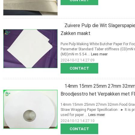
Zuivere Pulp die Wit Slagerspapi
Zakken maakt
Pure Pulp Making White Butcher Paper For Fo
Parameter Standard Taber stiffness (CD)mN∙
(MD)mN∙m 5.54 ...
Lees meer
2024-10-12 14:27:09
CONTACT
14mm 15mm 25mm 27mm 32mm he
Broodjesstro het Verpakken met FD
14mm 15mm 25mm 27mm 32mm Food Grade Str
Straw Wrapping Paper Specification : ► It is 
used for paper ...
Lees meer
2024-10-12 14:27:10
CONTACT