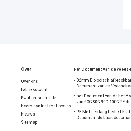
Over
Het Document van de voedse
32mm Biologisch afbreekbar
Over ons
Document van de Voedselra
Fabriekstocht
Broodje/28gsm Straw Wrapp
het Document van de het V
Kwaliteitscontrole
van 60G 80G 90G 100G PE di
Neem contact met ons op
841MM Verklaard FDA met e
PE Met een laag bedekt Kraf
wordt bedekt
Nieuws
Document de basisdocumen
Sitemap
Broodjes Pakpapier 50g + 10
verpakking