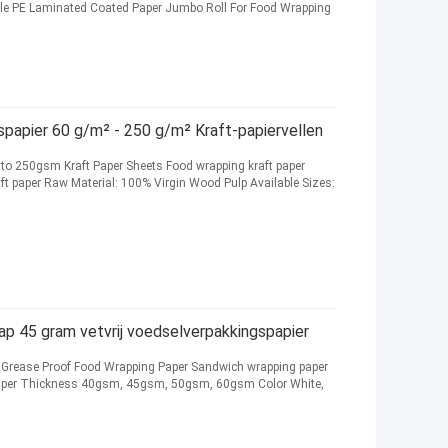
gle PE Laminated Coated Paper Jumbo Roll For Food Wrapping
papier 60 g/m² - 250 g/m² Kraft-papiervellen
o 250gsm Kraft Paper Sheets Food wrapping kraft paper
ft paper Raw Material: 100% Virgin Wood Pulp Available Sizes:
ap 45 gram vetvrij voedselverpakkingspapier
Grease Proof Food Wrapping Paper Sandwich wrapping paper
paper Thickness 40gsm, 45gsm, 50gsm, 60gsm Color White,