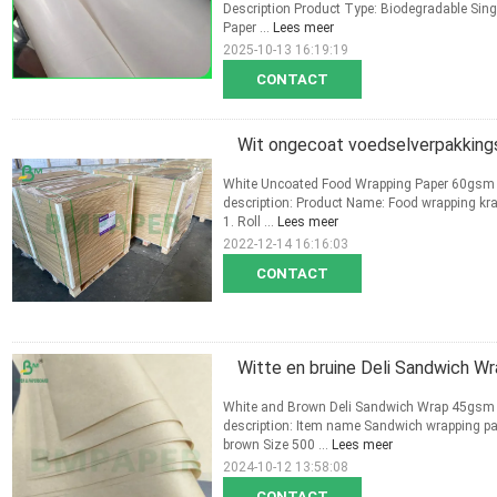
Description Product Type: Biodegradable Sin
Paper ...
Lees meer
2025-10-13 16:19:19
CONTACT
Wit ongecoat voedselverpakkings
White Uncoated Food Wrapping Paper 60gsm t
description: Product Name: Food wrapping kra
1. Roll ...
Lees meer
2022-12-14 16:16:03
CONTACT
Witte en bruine Deli Sandwich Wr
White and Brown Deli Sandwich Wrap 45gsm 
description: Item name Sandwich wrapping 
brown Size 500 ...
Lees meer
2024-10-12 13:58:08
CONTACT