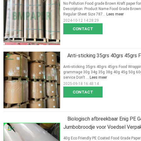
No Pollution Food grade Brown Kraft paper f
Description: Product Name Food Grade Brow
Regular Sheet Size 787...
Lees meer
2024-10-12 14:28:29
CONTACT
Anti-sticking 35grs 40grs 45grs
Anti-sticking 35grs 40grs 45grs Food Wrappin
grammage 30g 34g 35g 38g 40g 45g 50g 60g e
service Don't ...
Lees meer
2025-09-18 16:48:14
CONTACT
Biologisch afbreekbaar Enig PE
Jumbobroodje voor Voedsel Verp
40g Eco Friendly PE Coated Food Grade Paper