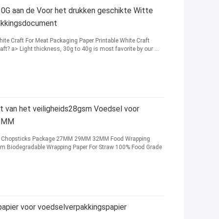
G aan de Voor het drukken geschikte Witte
akkingsdocument
te Craft For Meat Packaging Paper Printable White Craft
t? a> Light thickness, 30g to 40g is most favorite by our ...
van het veiligheids28gsm Voedsel voor
32MM
or Chopsticks Package 27MM 29MM 32MM Food Wrapping
m Biodegradable Wrapping Paper For Straw 100% Food Grade
papier voor voedselverpakkingspapier