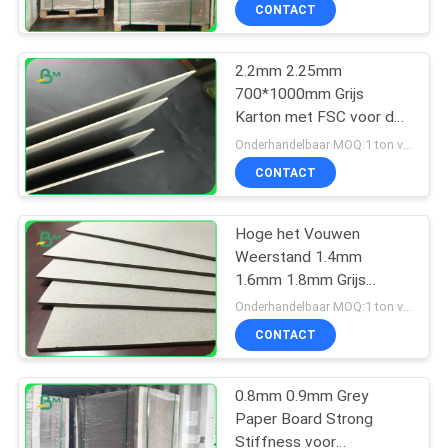
NEEM
CONTACT
CONTACT
2.2mm 2.25mm
MET
700*1000mm Grijs
ONS
Karton met FSC voor de
OP
Verpakking van Vakjes
Onderhandelbaar MOQ:1 ton voor gemeenschappelijke grootte & 10 ton voor speciale grootte
CONTACT
NIEUWS
Hoge het Vouwen
Weerstand 1.4mm
GEVALLEN
1.6mm 1.8mm Grijs
Karton voor
Onderhandelbaar MOQ:1 ton voor gemeenschappelijke grootte & 10 ton voor speciale grootte
Bankarmsteun
SITEMAP
CONTACT
PRIVACYBELEID
0.8mm 0.9mm Grey
Paper Board Strong
Stiffness voor