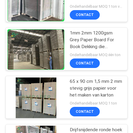
Dossieromslag
Onderhandelbaar MOQ:1 ton voor gemeenschappelijke grootte & 10 ton voor speciale grootte
CONTACT
1mm 2mm 1200gsm
Grey Paper Board For
Book Dekking die
Weerstand 70 x 100cm
Onderhandelbaar MOQ:één ton
vouwen
CONTACT
65 x 90 cm 1,5 mm 2 mm
stevig grijs papier voor
het maken van karton
Onderhandelbaar MOQ:1 ton
CONTACT
Drijfsnijdende ronde hoek