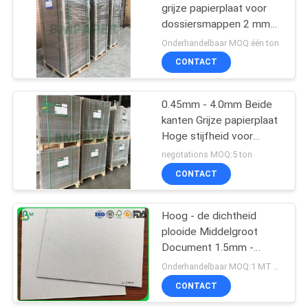
grijze papierplaat voor
dossiersmappen 2 mm
2,5 mm
Onderhandelbaar MOQ:één ton
CONTACT
0.45mm - 4.0mm Beide
kanten Grijze papierplaat
Hoge stijfheid voor
puzzel
negotations MOQ:5 ton
CONTACT
Hoog - de dichtheid
plooide Middelgroot
Document 1.5mm -
2.5mm Grote
Onderhandelbaar MOQ:1 MT voor standaardgrootte, MT 20 voor speciale aangepaste grootte.
Omvangrijke Grijze
CONTACT
Achterraad