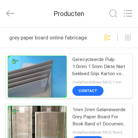
2026
GUANGZHOU
BMPAPER
Producten
CO.,LTD.
All
Rights
Reserved.
THUIS
grey paper board online fabricage
PRODUCTEN
Gerecycleerde Pulp
1.0mm 1.5mm Dikte Niet
OVER
bekleed Grijs Karton voor
ONS
Dozen
Onderhandelbaar MOQ:1 ton
CONTACT
FABRIEKSTOCHT
1mm 2mm Gelamineerde
Grey Paper Board For
KWALITEITSCONTROLE
Book Band of Document
Vakjes
Onderhandelbaar MOQ:Standaardgrootte 1 ton, Andere Grootte 10tons