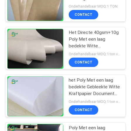
Ambachtdocument voor
Onderhandelbaar MOQ:1 TON
Verpakking gebraden
CONTACT
Voedsel waterdicht
Het Directe 40gsm+10g
Poly Met een laag
bedekte Witte
Kraftpapier Document
Onderhandelbaar MOQ:1 ton voor gemeenschappelijke grootte & 10 ton voor speciale grootte
van FDA voor
CONTACT
Suikersachets
Verpakking
het Poly Met een laag
bedekte Gebleekte Witte
Kraftpapier Document
van 50gsm 60gsm voor
Onderhandelbaar MOQ:1 ton voor gemeenschappelijke grootte & 10 ton voor speciale grootte
Sugar Salt Package
CONTACT
Poly Met een laag