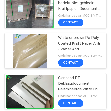
bedekt Niet gebleekt
Kraftpapier-Document
200gsm Kraftpapier +
Onderhandelbaar MOQ:1 MT voor voorraadgrootte, 5 ton voor aangepaste grootte
PE Deklaag
CONTACT
White or brown Pe Poly
Coated Kraft Paper Anti
- Water And
Moistureoproof For Pack
Onderhandelbaar MOQ:1 ton voor gemeenschappelijke grootte & 10 ton voor speciale grootte
CONTACT
Glanzend PE
Deklaagdocument
Gelamineerde Witte Fbb
Kartonbladen van 300g +
Onderhandelbaar MOQ:1 ton
van 15g LDPE
CONTACT