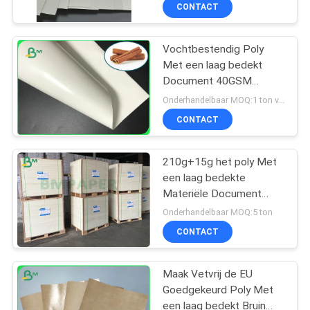
NEEM
CONTACT
CONTACT
Vochtbestendig Poly
MET
Met een laag bedekt
ONS
Document 40GSM
OP
60GSM voor het
Onderhandelbaar MOQ:1 ton voor gemeenschappelijke grootte & 10 ton voor speciale grootte
Verpakken van Pijpjes
CONTACT
kaneel
NIEUWS
210g+15g het poly Met
een laag bedekte
GEVALLEN
Materiële Document
P1S P2S Cupstock van
Onderhandelbaar MOQ:5 ton
Koffiekoppen
SITEMAP
CONTACT
PRIVACYBELEID
Maak Vetvrij de EU
Goedgekeurd Poly Met
een laag bedekt Bruin