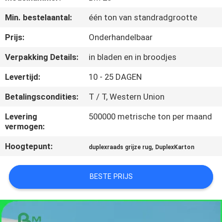
NEEM
Min. bestelaantal:
één ton van standradgrootte
CONTACT
MET
Prijs:
Onderhandelbaar
ONS
Verpakking Details:
in bladen en in broodjes
OP
Levertijd:
10 - 25 DAGEN
Betalingscondities:
T / T, Western Union
NIEUWS
Levering
500000 metrische ton per maand
vermogen:
GEVALLEN
Hoogtepunt:
,
duplexraads grijze rug
DuplexKarton
SITEMAP
BESTE PRIJS
PRIVACYBELEID