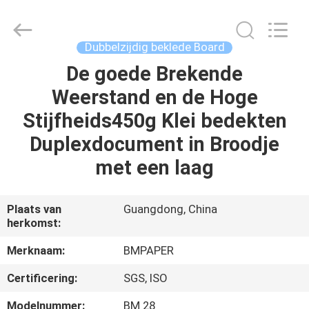
2026
GUANGZHOU
BMPAPER
CO.,LTD.
All
Dubbelzijdig beklede Board
Rights
Reserved.
De goede Brekende
THUIS
Weerstand en de Hoge
PRODUCTEN
Stijfheids450g Klei bedekten
Duplexdocument in Broodje
OVER
met een laag
ONS
Plaats van
Guangdong, China
herkomst:
FABRIEKSTOCHT
Merknaam:
BMPAPER
KWALITEITSCONTROLE
Certificering:
SGS, ISO
Modelnummer:
BM 28