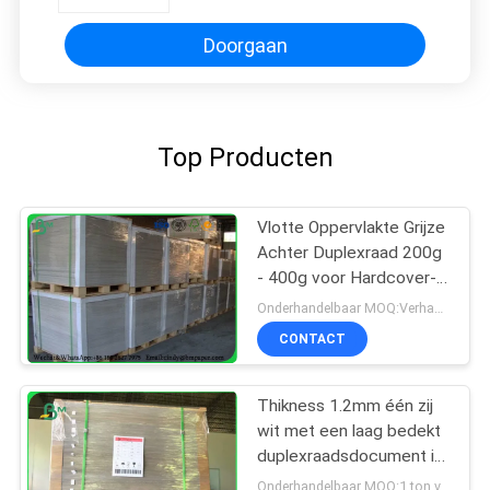
Broodje met een laag
Doorgaan
Top Producten
Vlotte Oppervlakte Grijze
Achter Duplexraad 200g
- 400g voor Hardcover-
Boekdekking
Onderhandelbaar MOQ:Verhandelbaar
CONTACT
Thikness 1.2mm één zij
wit met een laag bedekt
duplexraadsdocument in
bladen
Onderhandelbaar MOQ:1 ton voor gemeenschappelijke grootte & 10 ton voor speciale grootte