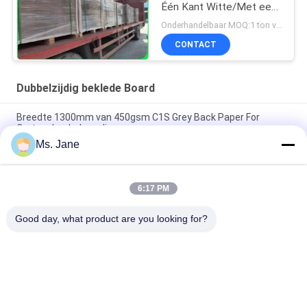
Één Kant Witte/Met een
laag bedekte 1300mm
Onderhandelbaar MOQ:1 ton voor standaardgrootte
voor Koerierszakken
CONTACT
Dubbelzijdig beklede Board
Breedte 1300mm van 450gsm C1S Grey Back Paper For
Carton Jumbobroodje
Ms. Jane
bedekte de Hoge het Vouwen van 250g 325g Weerstand
Duplexraad met Achtergrey free sample met een laag
6:17 PM
140 g 170 g Afdrukbaar, bedekt met een witte bovenkant, voor
een postenvelop 70 x 100 cm
Good day, what product are you looking for?
populaire categorieën
Alle
Niet Bekleed 
Het Document Van 
Woodfree-
De Compensatiedruk