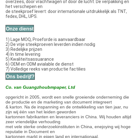
overzees, door vrachtwagen of door de lucht. De verpakking en
het verschepen en
de steekproef levert: door internationale uitdrukkelijk als TNT,
fedex, DHL, UPS.
Onze dienst
1) Lage MOQ, Proeforde is aanvaardbaar
2) De vrije steekproeven leverden indien nodig
3) Redelijke prijzen
4) In time levering
5) Kwaliteitsassuarance
6) OEM en ODM avialable de dienst
7) Volledige reeks van productie factilies
Ons bedrijf?
Co. van Guangzhoubmpaper, Ltd
opgericht in 2005, wordt een snelle groeiende onderneming die
de productie en de marketing van document integreert
& karton. Na de inspanning en de ontwikkeling van tien jaar, nu
zijn wij één van het leiden geworden
kartonnen fabrikanten en leveranciers in China. Wij houden altijd
zeer vriendelijke verhouding
met vele sterke onderzoekinstituten in China, enejoying wij hoge
reputatie in Document en
kartonnen markt in eigen land en internationaal.