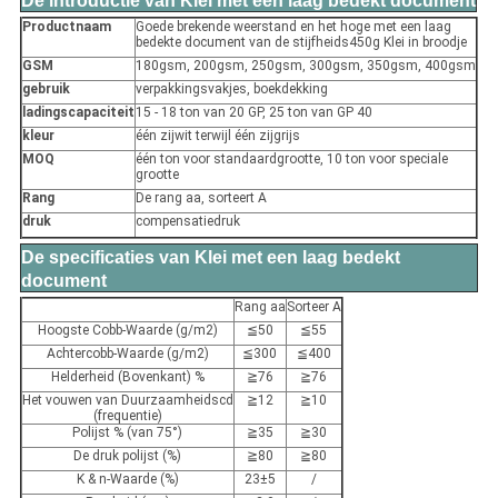
De introductie van Klei met een laag bedekt document
Productnaam
Goede brekende weerstand en het hoge met een laag
bedekte document van de stijfheids450g Klei in broodje
GSM
180gsm, 200gsm, 250gsm, 300gsm, 350gsm, 400gsm
gebruik
verpakkingsvakjes, boekdekking
ladingscapaciteit
15 - 18 ton van 20 GP, 25 ton van GP 40
kleur
één zijwit terwijl één zijgrijs
MOQ
één ton voor standaardgrootte, 10 ton voor speciale
grootte
Rang
De rang aa, sorteert A
druk
compensatiedruk
De specificaties van Klei met een laag bedekt
document
Rang aa
Sorteer A
Hoogste Cobb-Waarde (g/m2)
≦50
≦55
Achtercobb-Waarde (g/m2)
≦300
≦400
Helderheid (Bovenkant) %
≧76
≧76
Het vouwen van Duurzaamheidscd
≧12
≧10
(frequentie)
Polijst % (van 75°)
≧35
≧30
De druk polijst (%)
≧80
≧80
K & n-Waarde (%)
23±5
/