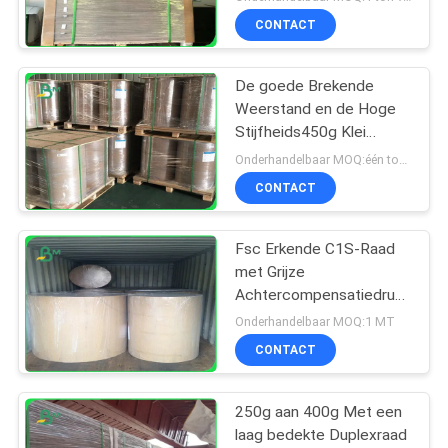
CONTACT
De goede Brekende
Weerstand en de Hoge
Stijfheids450g Klei
bedekten
Onderhandelbaar MOQ:één ton van standradgrootte
Duplexdocument in
CONTACT
Broodje met een laag
Fsc Erkende C1S-Raad
met Grijze
Achtercompensatiedruk
in Jumbobroodjes
Onderhandelbaar MOQ:1 MT
1160mm
CONTACT
250g aan 400g Met een
laag bedekte Duplexraad