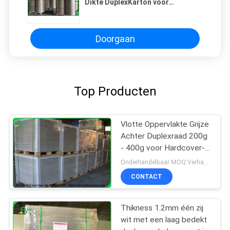
Dikte DuplexKarton voor
Compensatiedruk
Doorgaan
Top Producten
Vlotte Oppervlakte Grijze
Achter Duplexraad 200g
- 400g voor Hardcover-
Boekdekking
Onderhandelbaar MOQ:Verhandelbaar
CONTACT
Thikness 1.2mm één zij
wit met een laag bedekt