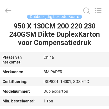
2026
GUANGZHOU
BMPAPER
CO.,LTD.
All
Dubbelzijdig beklede Board
Rights
Reserved.
950 X 130CM 200 220 230
THUIS
240GSM Dikte DuplexKarton
PRODUCTEN
voor Compensatiedruk
OVER
Plaats van
China
herkomst:
ONS
Merknaam:
BM PAPER
FABRIEKSTOCHT
Certificering:
ISO9001, 14001, SGS ETC.
Modelnummer:
DuplexKarton
KWALITEITSCONTROLE
Min. bestelaantal:
1 ton