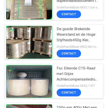
duplexraadsdocument in
bladen
Onderhandelbaar MOQ:1 ton voor gemeenschappelijke grootte & 10 ton voor speciale grootte
CONTACT
De goede Brekende
Weerstand en de Hoge
Stijfheids450g Klei
bedekten
Onderhandelbaar MOQ:één ton van standradgrootte
Duplexdocument in
CONTACT
Broodje met een laag
Fsc Erkende C1S-Raad
met Grijze
Achtercompensatiedruk
in Jumbobroodjes
Onderhandelbaar MOQ:1 MT
1160mm
CONTACT
250g aan 400g Met een