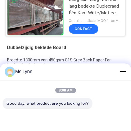
laag bedekte Duplexraad
Één Kant Witte/Met een
laag bedekte 1300mm
Onderhandelbaar MOQ:1 ton voor standaardgrootte
voor Koerierszakken
CONTACT
Dubbelzijdig beklede Board
Breedte 1300mm van 450gsm C1S Grey Back Paper For
Carton Jumbobroodje
Ms.Lynn
bedekte de Hoge het Vouwen van 250g 325g Weerstand
Duplexraad met Achtergrey free sample met een laag
8:08 AM
140 g 170 g Afdrukbaar, bedekt met een witte bovenkant, voor
een postenvelop 70 x 100 cm
Good day, what product are you looking for?
populaire categorieën
Alle