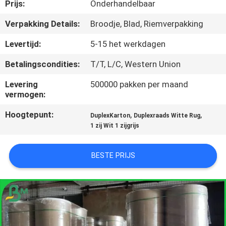
NEEM
Prijs:
Onderhandelbaar
CONTACT
Verpakking Details:
Broodje, Blad, Riemverpakking
MET
Levertijd:
5-15 het werkdagen
ONS
Betalingscondities:
T/T, L/C, Western Union
OP
Levering
500000 pakken per maand
vermogen:
NIEUWS
Hoogtepunt:
,
,
DuplexKarton
Duplexraads Witte Rug
1 zij Wit 1 zijgrijs
GEVALLEN
BESTE PRIJS
SITEMAP
PRIVACYBELEID