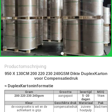
Productomschrijving
950 X 130CM 200 220 230 240GSM Dikte DuplexKarton
voor Compensatiedruk
≈ DuplexKartoninformatie
Gram
Grootte
levertijd
MOQ
200 220 230 240gsm
aangepast
5 -20
1ton
dagen
Kleur
Geschikte druk
Materiaal
Pak
de voorgrootte is wit en de
compensatiedruk
zuivere
blad/riem
achterkant is grijs
houtpulp