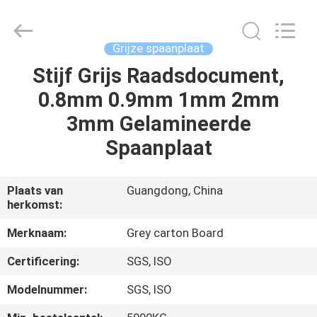
2026
GUANGZHOU
BMPAPER
CO.,LTD.
All
Grijze spaanplaat
Rights
Reserved.
Stijf Grijs Raadsdocument,
THUIS
0.8mm 0.9mm 1mm 2mm
PRODUCTEN
3mm Gelamineerde
Spaanplaat
OVER
ONS
Plaats van
Guangdong, China
herkomst:
FABRIEKSTOCHT
Merknaam:
Grey carton Board
Certificering:
SGS, ISO
KWALITEITSCONTROLE
Modelnummer:
SGS, ISO