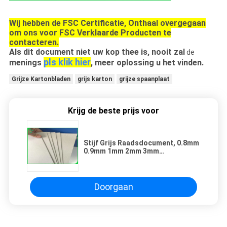
Wij hebben de FSC Certificatie, Onthaal overgegaan
om ons voor FSC Verklaarde Producten te
contacteren.
Als dit document niet uw kop thee is, nooit zal
de
pls klik hier
menings
, meer oplossing u het vinden.
Grijze Kartonbladen
grijs karton
grijze spaanplaat
Krijg de beste prijs voor
Stijf Grijs Raadsdocument, 0.8mm
0.9mm 1mm 2mm 3mm
Gelamineerde Spaanplaat
Doorgaan