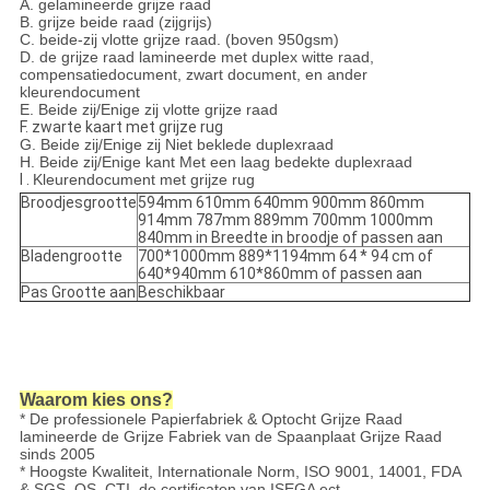
A.
gelamineerde grijze raad
B. grijze beide raad (zijgrijs)
C. beide-zij vlotte grijze raad. (boven 950gsm)
D. de grijze raad lamineerde met duplex witte raad,
compensatiedocument, zwart document, en ander
kleurendocument
E. Beide zij/Enige zij vlotte grijze raad
F. zwarte kaart met grijze rug
G. Beide zij/Enige zij Niet beklede duplexraad
H. Beide zij/Enige kant Met een laag bedekte duplexraad
I .
Kleurendocument met grijze rug
Broodjesgrootte
594mm 610mm 640mm 900mm 860mm
914mm 787mm 889mm 700mm 1000mm
840mm in Breedte in broodje of passen aan
Bladengrootte
700*1000mm 889*1194mm 64 * 94 cm of
640*940mm 610*860mm of passen aan
Pas Grootte aan
Beschikbaar
Waarom kies ons?
* De professionele Papierfabriek & Optocht Grijze Raad
lamineerde de Grijze Fabriek van de Spaanplaat Grijze Raad
sinds 2005
* Hoogste Kwaliteit, Internationale Norm, ISO 9001, 14001, FDA
& SGS, QS, CTI, de certificaten van ISEGA ect