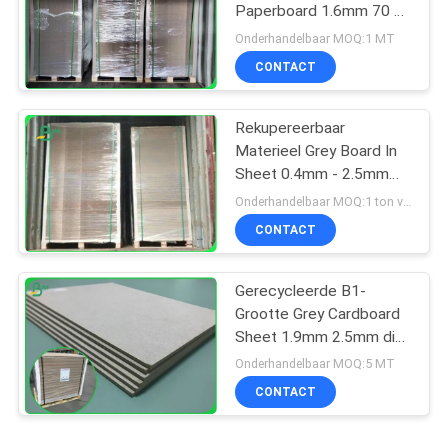
Paperboard 1.6mm 70 X
100cm
Onderhandelbaar MOQ:1 MT
CONTACT
Rekupereerbaar
Materieel Grey Board In
Sheet 0.4mm - 2.5mm
voor Ring Binders
Onderhandelbaar MOQ:1 ton voor gemeenschappelijke grootte & 10 ton voor speciale grootte
CONTACT
Gerecycleerde B1-
Grootte Grey Cardboard
Sheet 1.9mm 2.5mm dik
in Formaat 70*100cm
Onderhandelbaar MOQ:5 MT
CONTACT