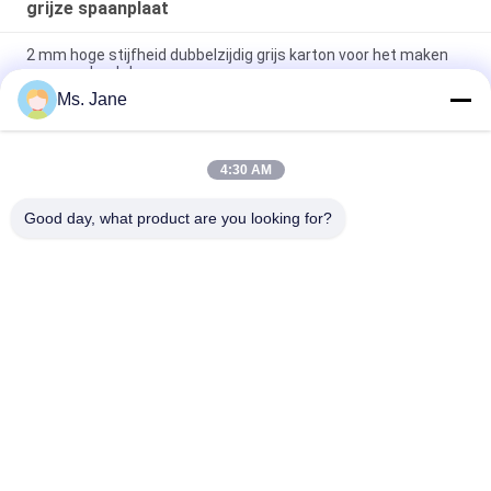
grijze spaanplaat
2 mm hoge stijfheid dubbelzijdig grijs karton voor het maken
van geschenkdozen
Ms. Jane
Alle blauwe kleur Puzzle Puzzle Cardboard 1,5 mm Blauw
Chipboard Card Stock
4:30 AM
Lichtblauwe puzzelkarton 1000 g/m² 1,5 mm massief karton
voor de legpuzzelindustrie
Good day, what product are you looking for?
populaire categorieën
Alle
Niet Bekleed 
Het Document Van 
Woodfree-
De Compensatiedruk
Document
Glanzend Met Een 
Het Document Van 
Laag Bedekt 
De Voedselrang 
Document
Broodje
Glanzend 
PE Met Een Laag 
Kunstdocument
Bedekt Document