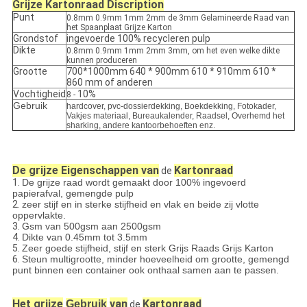
Grijze Kartonraad
Discription
Punt
0.8mm 0.9mm 1mm 2mm de 3mm Gelamineerde Raad van
het Spaanplaat Grijze Karton
Grondstof
ingevoerde 100% recycleren pulp
Dikte
0.8mm 0.9mm 1mm 2mm 3mm, om het even welke dikte
kunnen produceren
Grootte
700*1000mm 640 * 900mm 610 * 910mm 610 *
860 mm of anderen
Vochtigheid
10%
8 -
Gebruik
hardcover, pvc-dossierdekking, Boekdekking, Fotokader,
Vakjes materiaal, Bureaukalender, Raadsel, Overhemd het
sharking, andere kantoorbehoeften enz.
De grijze Eigenschappen van
Kartonraad
de
1.
De grijze raad wordt gemaakt door 100% ingevoerd
papierafval, gemengde pulp
2.
zeer stijf en in sterke stijfheid en vlak en beide zij vlotte
oppervlakte.
3.
Gsm van 500gsm aan 2500gsm
4.
Dikte van 0.45mm tot 3.5mm
5.
Zeer goede stijfheid, stijf en sterk Grijs Raads Grijs Karton
6.
Steun multigrootte, minder hoeveelheid om grootte, gemengd
punt binnen een container ook onthaal samen aan te passen.
Het grijze
van
Kartonraad
Gebruik
de