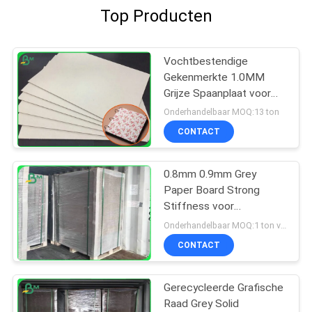
Top Producten
Vochtbestendige
Gekenmerkte 1.0MM
Grijze Spaanplaat voor
Hardcover-Notitieboekje
Onderhandelbaar MOQ:13 ton
CONTACT
0.8mm 0.9mm Grey
Paper Board Strong
Stiffness voor
Dossieromslag
Onderhandelbaar MOQ:1 ton voor gemeenschappelijke grootte & 10 ton voor speciale grootte
CONTACT
Gerecycleerde Grafische
Raad Grey Solid