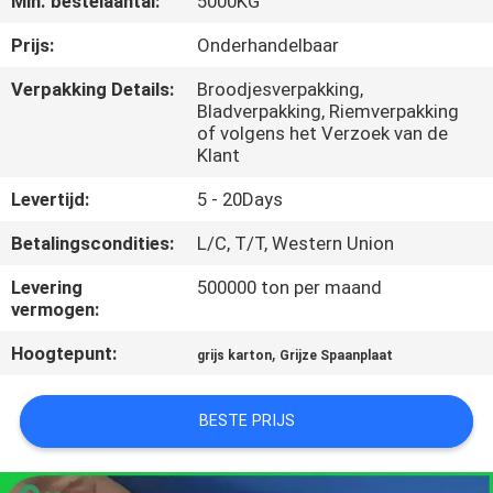
Min. bestelaantal:
5000KG
NEEM
CONTACT
Prijs:
Onderhandelbaar
MET
Verpakking Details:
Broodjesverpakking,
Bladverpakking, Riemverpakking
ONS
of volgens het Verzoek van de
OP
Klant
Levertijd:
5 - 20Days
NIEUWS
Betalingscondities:
L/C, T/T, Western Union
Levering
500000 ton per maand
GEVALLEN
vermogen:
Hoogtepunt:
,
grijs karton
Grijze Spaanplaat
SITEMAP
BESTE PRIJS
PRIVACYBELEID