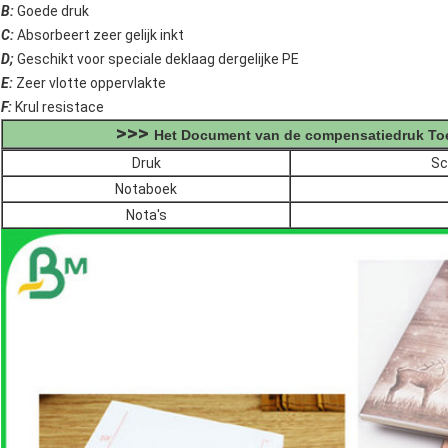
B:
Goede druk
C:
Absorbeert zeer gelijk inkt
D;
Geschikt voor speciale deklaag dergelijke PE
E:
Zeer vlotte oppervlakte
F:
Krul resistace
>>>
Het Document van de compensatiedruk To
Druk
Sc
Notaboek
Nota's