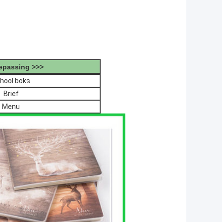
epassing >>>
hool boks
Brief
Menu