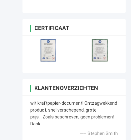
Compensatiewoodfree van de
bleekheids60# 80# Tekst voor
drukmateriaal
CERTIFICAAT
KLANTENOVERZICHTEN
wit kraftpapier-document! Ontzagwekkend
product, snel verschepend, grote
prijs….Zoals beschreven, geen problemen!
Dank
—— Stephen Smith