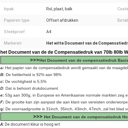
Inpak:
Rol, plaat, balk
Coati
Papieren type:
Offset afdrukken
Betal
Steekproef:
A4
Markeren:
Het witte Document van de Compensatied
het Document van de de Compensatiedruk van 70lb 80lb Wit
>>>
Het Document van de compensatiedruk Basis
a:
Het papier van de compensatiedruk wordt gemaakt van de maagdel
B
:
De helderheid is 92% aan 98%
c
:
De vochtigheid is 5,5%
D
: Dat is behoort drukdocument
e
:
53g aan 300g, in Europese en Amerikaanse normale markten zeg et
F:
De grootte kan zijn aanpast die aan klant van vereisten onderworpe
g:
De voorraadgrootte is 31inch, 35inch, 43inch, 47inch, zal het blad v
>>>
Het Document van de compensatiedruk Hoo
A:
De document kleur is hoog wit