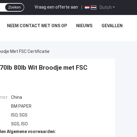
Vraag een offerte aan
|
Dutch
Zoeken
NEEM CONTACT MET ONS OP
NIEUWS
GEVALLEN
dje Met FSC Certificatie
70lb 80lb Wit Broodje met FSC
mst:
China
BM PAPER
ISO, SGS
SGS, ISO
den Algemene voorwaarden: