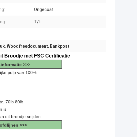
ng:
Ongecoat
ing:
T/t
ruk
,
Woodfreedocument
,
Bankpost
 Broodje met FSC Certificatie
informatie >>>
ijke pulp van 100%
c. 70lb 80lb
n is
an dit broodje snijden
fdlijnen >>>