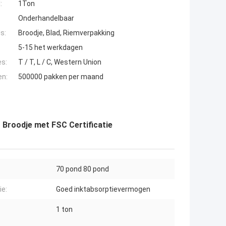
:
1Ton
Onderhandelbaar
s:
Broodje, Blad, Riemverpakking
5-15 het werkdagen
es:
T / T, L / C, Western Union
en:
500000 pakken per maand
 Broodje met FSC Certificatie
70 pond 80 pond
ie:
Goed inktabsorptievermogen
1 ton