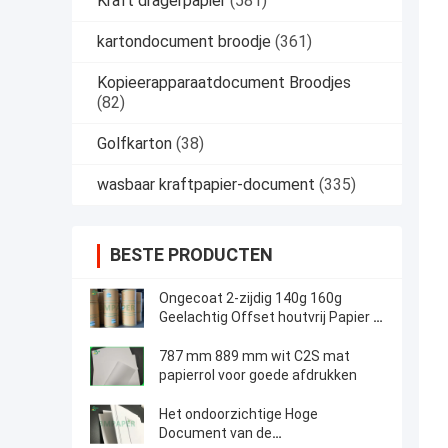
Kraft dragerpapier
(581)
kartondocument broodje
(361)
Kopieerapparaatdocument Broodjes
(82)
Golfkarton
(38)
wasbaar kraftpapier-document
(335)
BESTE PRODUCTEN
Ongecoat 2-zijdig 140g 160g
Geelachtig Offset houtvrij Papier /
Ivoor boekpapier
787 mm 889 mm wit C2S mat
papierrol voor goede afdrukken
Het ondoorzichtige Hoge
Document van de