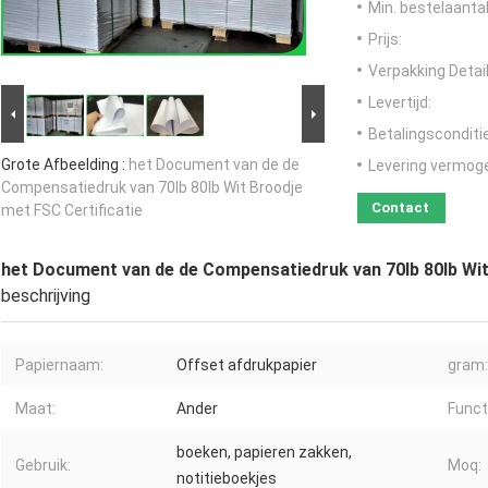
Min. bestelaantal
Prijs:
Verpakking Detail
Levertijd:
Betalingsconditi
Grote Afbeelding :
het Document van de de
Levering vermog
Compensatiedruk van 70lb 80lb Wit Broodje
Contact
met FSC Certificatie
het Document van de de Compensatiedruk van 70lb 80lb Wit
beschrijving
Papiernaam:
Offset afdrukpapier
gram:
Maat:
Ander
Funct
boeken, papieren zakken,
Gebruik:
Moq:
notitieboekjes