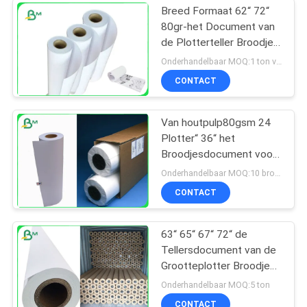
Breed Formaat 62“ 72“
80gr-het Document van
de Plotterteller Broodje
voor Kledingstukknipsel
Onderhandelbaar MOQ:1 ton voor gemeenschappelijke grootte & 10 ton voor speciale grootte
CONTACT
Van houtpulp80gsm 24
Plotter“ 36“ het
Broodjesdocument voor
Inkjet & Pringting-
Onderhandelbaar MOQ:10 broodje voor Standaardgrootte
Industrie
CONTACT
63“ 65“ 67“ 72“ de
Tellersdocument van de
Grootteplotter Broodje
voor Kledingstuk55g 60g
Onderhandelbaar MOQ:5 ton
65g Houtpulp
CONTACT