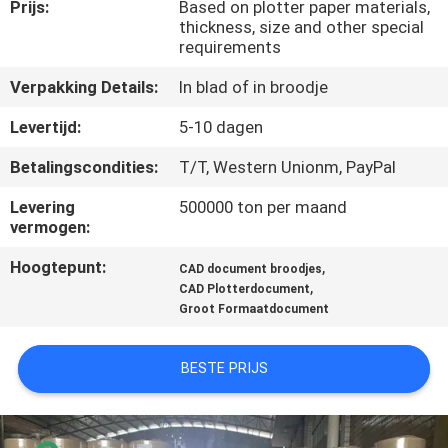
NEEM
Prijs:
Based on plotter paper materials,
thickness, size and other special
CONTACT
requirements
MET
Verpakking Details:
In blad of in broodje
ONS
Levertijd:
5-10 dagen
OP
Betalingscondities:
T/T, Western Unionm, PayPal
NIEUWS
Levering
500000 ton per maand
vermogen:
Hoogtepunt:
,
GEVALLEN
CAD document broodjes
,
CAD Plotterdocument
Groot Formaatdocument
SITEMAP
BESTE PRIJS
PRIVACYBELEID