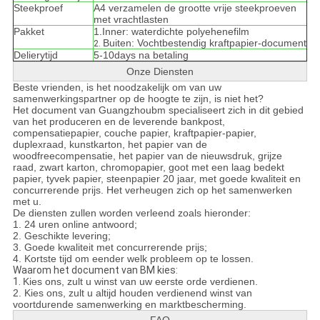
Steekproef
A4 verzamelen de grootte vrije steekproeven
met vrachtlasten
Pakket
1.Inner: waterdichte polyehenefilm
Buiten: Vochtbestendig kraftpapier-document
2.
Delierytijd
5-10days na betaling
Onze Diensten
Beste vrienden, is het noodzakelijk om van uw
samenwerkingspartner op de hoogte te zijn, is niet het?
Het document van Guangzhoubm specialiseert zich in dit gebied
van het produceren en de leverende bankpost,
compensatiepapier, couche papier, kraftpapier-papier,
duplexraad, kunstkarton, het papier van de
woodfreecompensatie, het papier van de nieuwsdruk, grijze
raad, zwart karton, chromopapier, goot met een laag bedekt
papier, tyvek papier, steenpapier 20 jaar, met goede kwaliteit en
concurrerende prijs. Het verheugen zich op het samenwerken
met u.
De diensten zullen worden verleend zoals hieronder:
1. 24 uren online antwoord;
2. Geschikte levering;
3. Goede kwaliteit met concurrerende prijs;
4. Kortste tijd om eender welk probleem op te lossen.
Waarom het document van BM kies:
1.
Kies ons, zult u winst van uw eerste orde verdienen.
2. Kies ons, zult u altijd houden verdienend winst van
voortdurende samenwerking en marktbescherming.