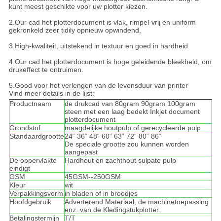
kunt meest geschikte voor uw plotter kiezen.
2.Our cad het plotterdocument is vlak, rimpel-vrij en uniform
gekronkeld zeer tidily opnieuw opwindend,
3.High-kwaliteit, uitstekend in textuur en goed in hardheid
4.Our cad het plotterdocument is hoge geleidende bleekheid, om
drukeffect te ontruimen.
5.Good voor het verlengen van de levensduur van printer
Vind meer details in de lijst:
Productnaam
de drukcad van 80gram 90gram 100gram
steen met een laag bedekt Inkjet document
plotterdocument
Grondstof
maagdelijke houtpulp of gerecycleerde pulp
Standaardgrootte
24“ 36“ 48“ 60“ 63“ 72“ 80“ 86“
De speciale grootte zou kunnen worden
aangepast
De oppervlakte
Hardhout en zachthout sulpate pulp
eindigt
GSM
45GSM--250GSM
Kleur
wit
Verpakkingsvorm
in bladen of in broodjes
Hoofdgebruik
Adverterend Materiaal, de machinetoepassing
enz. van de Kledingstukplotter.
Betalingstermijn
T/T