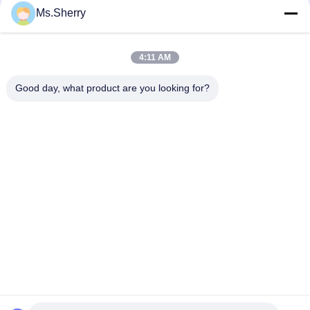
Ms.Sherry
Inkjet-de Plotterdocument van de Druk60gsm Band Broodje
voor het Opstellen van Printer
4:11 AM
80gsm CAD plotterpapierrollen, perfect voor gedetailleerde
ontwerplay-outs
Good day, what product are you looking for?
populaire categorieën
Alle
Niet Bekleed 
Het Document Van 
Woodfree-
De Compensatiedruk
Document
Glanzend Met Een 
Het Document Van 
Laag Bedekt 
De Voedselrang 
Document
Broodje
Glanzend 
PE Met Een Laag 
Kunstdocument
Bedekt Document
Het Document Van 
Grijze Spaanplaat
De Ivoorraad