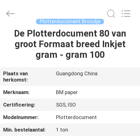
2026
GUANGZHOU
BMPAPER
CO.,LTD.
All
Plotterdocument Broodje
Rights
Reserved.
De Plotterdocument 80 van
THUIS
groot Formaat breed Inkjet
PRODUCTEN
gram - gram 100
OVER
Plaats van
Guangdong China
herkomst:
ONS
Merknaam:
BM paper
FABRIEKSTOCHT
Certificering:
SGS, ISO
Modelnummer:
Plotterdocument
KWALITEITSCONTROLE
Min. bestelaantal:
1 ton