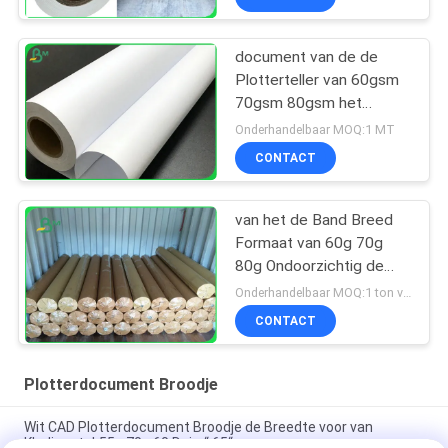
document van de de
Plotterteller van 60gsm
70gsm 80gsm het
Scherpe voor de Printer
Onderhandelbaar MOQ:1 MT
van de graphtecplotter
CONTACT
van het de Band Breed
Formaat van 60g 70g
80g Ondoorzichtig de
Plotterdocument voor
Onderhandelbaar MOQ:1 ton voor gemeenschappelijke grootte & 10 ton voor speciale grootte
Vlotte Kledingstukfabriek
CONTACT
Plotterdocument Broodje
Wit CAD Plotterdocument Broodje de Breedte voor van
Kledingstuk55g 70g 60 Duim“ 65“