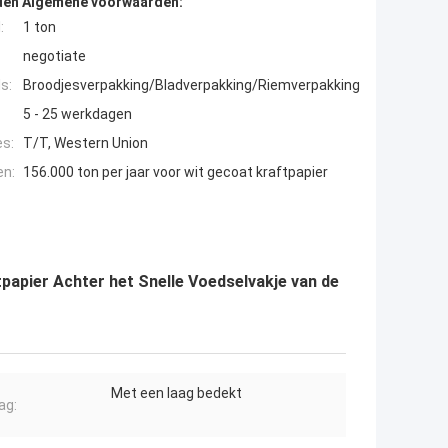
den Algemene voorwaarden:
:
1 ton
negotiate
s:
Broodjesverpakking/Bladverpakking/Riemverpakking
5 - 25 werkdagen
es:
T/T, Western Union
en:
156.000 ton per jaar voor wit gecoat kraftpapier
papier Achter het Snelle Voedselvakje van de
Met een laag bedekt
ag: