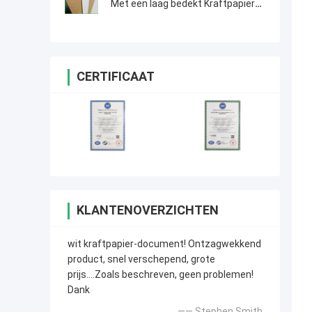
Met een laag bedekt Kraftpapier
Achter het Snelle Voedselvakje van
de Voedselrang Materiaal
CERTIFICAAT
KLANTENOVERZICHTEN
wit kraftpapier-document! Ontzagwekkend
product, snel verschepend, grote
prijs….Zoals beschreven, geen problemen!
Dank
—— Stephen Smith