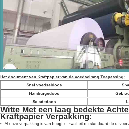
Het document van Kraftpapier van de voedselrang Toepassing:
Snel voedseldoos
Spa
Hamburgedoos
Gebra
Saladedoos
L
Witte Met een laag bedekte Acht
Kraftpapier Verpakking:
Al onze verpakking is van hoogte - kwaliteit en standaard de uitvoe