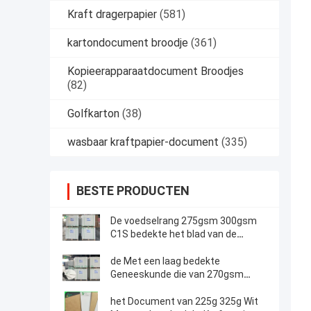
Kraft dragerpapier
(581)
kartondocument broodje
(361)
Kopieerapparaatdocument Broodjes
(82)
Golfkarton
(38)
wasbaar kraftpapier-document
(335)
BESTE PRODUCTEN
De voedselrang 275gsm 300gsm
C1S bedekte het blad van de
Bleekmiddelkaart voor Voedsel
Verpakkingsvakje met een laag
de Met een laag bedekte
Geneeskunde die van 270gsm
300gsm C1S Witte Vouwende
Vakje Raadsbladen verpakken
het Document van 225g 325g Wit