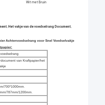
Wit met Bruin
ument
,
Het vakje van de voedselrang Document
,
ier Achtervoedselrang voor Snel Voedselvakje
tpapier:
 voedselrang
rdocument van Kraftpapier/het
akje
0mm/700*1000mm.
00mm/787mm/1200mm.