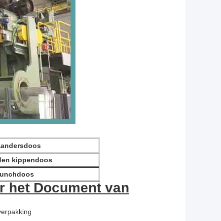
andersdoos
den kippendoos
unchdoos
er het Document van
rverpakking