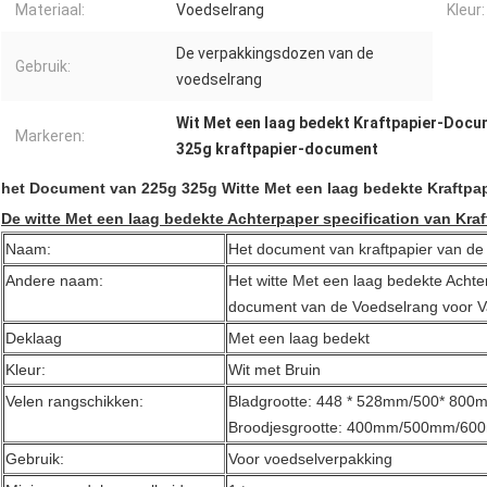
Materiaal:
Voedselrang
Kleur:
De verpakkingsdozen van de
Gebruik:
voedselrang
Wit Met een laag bedekt Kraftpapier-Doc
Markeren:
325g kraftpapier-document
het Document van 225g 325g Witte Met een laag bedekte Kraftpap
De witte Met een laag bedekte Achterpaper specification van Kraf
Naam:
Het document van kraftpapier van de
Andere naam:
Het witte Met een laag bedekte Achte
document van de Voedselrang voor V
Deklaag
Met een laag bedekt
Kleur:
Wit met Bruin
Velen rangschikken:
Bladgrootte: 448 * 528mm/500* 80
Broodjesgrootte: 400mm/500mm/6
Gebruik:
Voor voedselverpakking