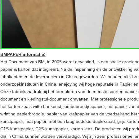
BMPAPER informatie:
Het Document van BM, in 2005 wordt gevestigd, is een snelle groeien
papier & karton dat integreert. Na de inspanning en de ontwikkeling van
fabrikanten en de leveranciers in China geworden. Wij houden altijd ze
onderzoekinstituten in China, enejoying wij hoge reputatie in Papier en
Onze fabrieksnadruk bij het formuleren van de meeste soorten papier e
document en kledingstukdocument omvatten. Met professionele productie
het karton zoals witte bankpost, jumbobroodjespapier, het papier van
wrinting papierbroodje, papier van kraftpapier van de voedselrang het 
kunstpapier, mat papier, met een laag bedekte duplexraad, grijs karton 
C1S-kunstpapier, C2S-kunstpapier, karton. enz. De producten wij pro
die in China kunnen worden vervaardigd. Wij zijn zeer professioneel e