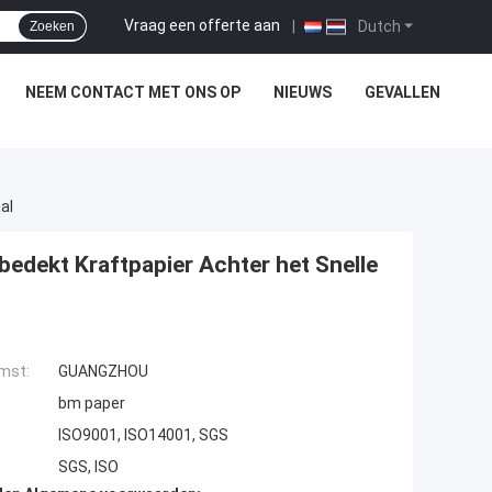
Vraag een offerte aan
|
Dutch
Zoeken
NEEM CONTACT MET ONS OP
NIEUWS
GEVALLEN
al
edekt Kraftpapier Achter het Snelle
mst:
GUANGZHOU
bm paper
ISO9001, ISO14001, SGS
SGS, ISO