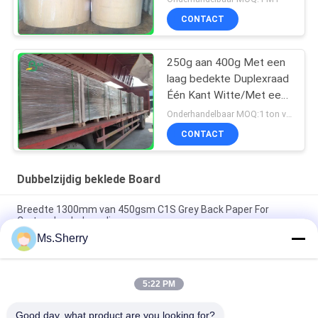
1160mm
CONTACT
250g aan 400g Met een
laag bedekte Duplexraad
Één Kant Witte/Met een
laag bedekte 1300mm
Onderhandelbaar MOQ:1 ton voor standaardgrootte
voor Koerierszakken
CONTACT
Dubbelzijdig beklede Board
Breedte 1300mm van 450gsm C1S Grey Back Paper For
Carton Jumbobroodje
Ms.Sherry
bedekte de Hoge het Vouwen van 250g 325g Weerstand
Duplexraad met Achtergrey free sample met een laag
5:22 PM
140 g 170 g Afdrukbaar, bedekt met een witte bovenkant, voor
een postenvelop 70 x 100 cm
Good day, what product are you looking for?