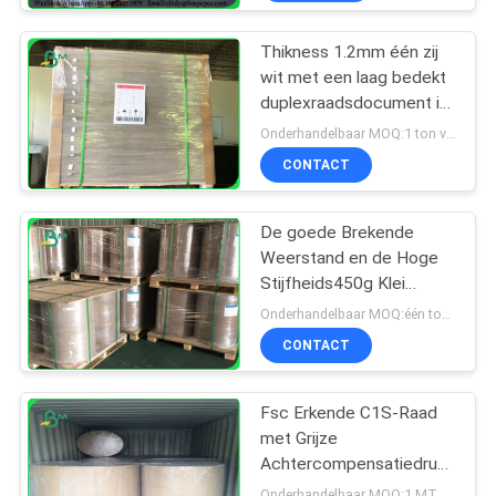
Thikness 1.2mm één zij
wit met een laag bedekt
duplexraadsdocument in
bladen
Onderhandelbaar MOQ:1 ton voor gemeenschappelijke grootte & 10 ton voor speciale grootte
CONTACT
De goede Brekende
Weerstand en de Hoge
Stijfheids450g Klei
bedekten
Onderhandelbaar MOQ:één ton van standradgrootte
Duplexdocument in
CONTACT
Broodje met een laag
Fsc Erkende C1S-Raad
met Grijze
Achtercompensatiedruk
in Jumbobroodjes
Onderhandelbaar MOQ:1 MT