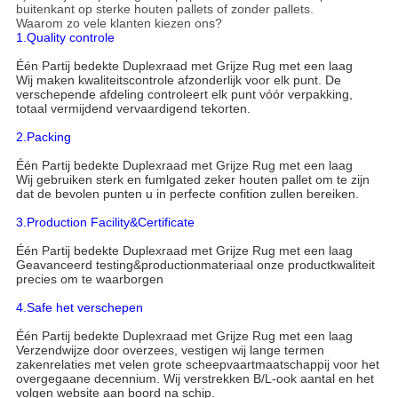
buitenkant op sterke houten pallets of zonder pallets.
Waarom zo vele klanten kiezen ons?
1.Quality controle
Één Partij bedekte Duplexraad met Grijze Rug met een laag
Wij maken kwaliteitscontrole afzonderlijk voor elk punt. De
verschepende afdeling controleert elk punt vóór verpakking,
totaal vermijdend vervaardigend tekorten.
2.Packing
Één Partij bedekte Duplexraad met Grijze Rug met een laag
Wij gebruiken sterk en fumlgated zeker houten pallet om te zijn
dat de bevolen punten u in perfecte confition zullen bereiken.
3.Production Facility&Certificate
Één Partij bedekte Duplexraad met Grijze Rug met een laag
Geavanceerd testing&productionmateriaal onze productkwaliteit
precies om te waarborgen
4.Safe het verschepen
Één Partij bedekte Duplexraad met Grijze Rug met een laag
Verzendwijze door overzees, vestigen wij lange termen
zakenrelaties met velen grote scheepvaartmaatschappij voor het
overgegaane decennium. Wij verstrekken B/L-ook aantal en het
volgen website aan boord na schip.