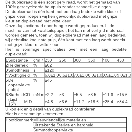
De duplexraad is één soort gery raad, wordt het gemaakt van
100% gerecycleerde houtpulp zonder schadelijke dingen.
De duplexraad is één kant met een laag bedekte witte kleur of
grijze kleur, roepen wij hen gewoonlijk duplexraad met grijze
kleur en duplexraad met witte kleur.
Onze duplexdieraad door hoogte wordt geproduceerd - de
machine van het kwaliteitspapier, het kan met verfijnd materiaal
worden gemeten, toen wij duplexdieraad met een laag bedekten,
wij gebruikte kaolinate pulp, één kant met een laag wordt bedekt
met grijze kleur of witte kleur.
Hier is sommige specificaties over met een laag bedekte
duplexraad:
1
Substantie
g/m ²
230
250
300
350
400
450
2
Helderheid
%
≥82
3
Smothness
s
≥120
4
Vochtigheid
%
6.0±1.0
6.5±1.0
7.0±1.0
8.0±1.0
8.5±1.0
9.0±1.0
5
De
%
≥45
oppervlakte
polijst
6
Starheid
CD
mN.m
≥2.2
≥3
≥5.5
≥8.5
≥11.6
≥15.6
(Lijst
M.D.
≥4.8
≥6.6
≥11.7
≥18.6
≥25.4
≥34.4
15º)
U kon elk enig detail van duplexraad controleren
Hier is de sommige kenmerken:
Hoofdkenmerk
Milieuvriendelijke materialen
Uitstekende Sterkte en hardheid
Summothoppervlakte