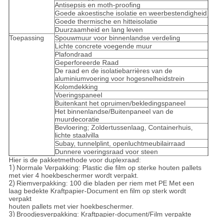
Antisepsis en moth-proofing
Goede akoestische isolatie en weerbestendigheid
Goede thermische en hitteisolatie
Duurzaamheid en lang leven
Toepassing
Spouwmuur voor binnenlandse verdeling
Lichte concrete voegende muur
Plafondraad
Geperforeerde Raad
De raad en de isolatiebarrières van de
aluminiumvoering voor hogesnelheidstrein
Kolomdekking
Voeringspaneel
Buitenkant het opruimen/bekledingspaneel
Het binnenlandse/Buitenpaneel van de
muurdecoratie
Bevloering; Zoldertussenlaag, Containerhuis,
lichte staalvilla
Subay, tunnelplint, openluchtmeubilairraad
Dunnere voeringsraad voor steen
Hier is de pakketmethode voor duplexraad:
1)
Normale Verpakking: Plastic die film op sterke houten pallets
met vier 4 hoekbeschermer wordt verpakt.
2)
Riemverpakking: 100 die bladen per riem met PE Met een
laag bedekte Kraftpapier-Document en film op sterk wordt
verpakt
houten pallets met vier hoekbeschermer.
3)
Broodjesverpakking: Kraftpapier-document/Film verpakte