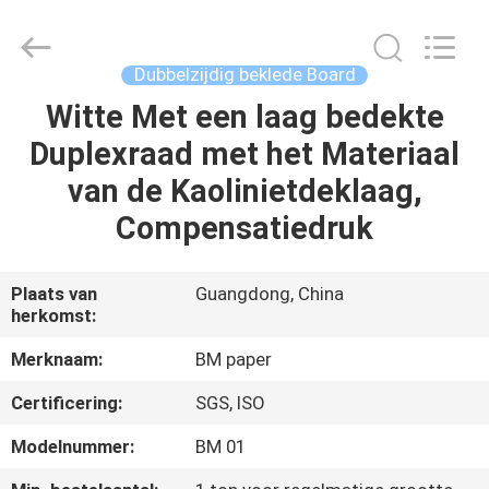
2026
GUANGZHOU
BMPAPER
CO.,LTD.
All
Dubbelzijdig beklede Board
Rights
Reserved.
Witte Met een laag bedekte
THUIS
Duplexraad met het Materiaal
PRODUCTEN
van de Kaolinietdeklaag,
Compensatiedruk
OVER
ONS
Plaats van
Guangdong, China
herkomst:
FABRIEKSTOCHT
Merknaam:
BM paper
Certificering:
SGS, ISO
KWALITEITSCONTROLE
Modelnummer:
BM 01