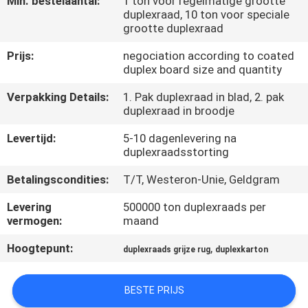
Min. bestelaantal:
1 ton voor regelmatige grootte
NEEM
duplexraad, 10 ton voor speciale
CONTACT
grootte duplexraad
MET
Prijs:
negociation according to coated
duplex board size and quantity
ONS
OP
Verpakking Details:
1. Pak duplexraad in blad, 2. pak
duplexraad in broodje
Levertijd:
5-10 dagenlevering na
NIEUWS
duplexraadsstorting
Betalingscondities:
T/T, Westeron-Unie, Geldgram
GEVALLEN
Levering
500000 ton duplexraads per
vermogen:
maand
SITEMAP
Hoogtepunt:
,
duplexraads grijze rug
duplexkarton
PRIVACYBELEID
BESTE PRIJS