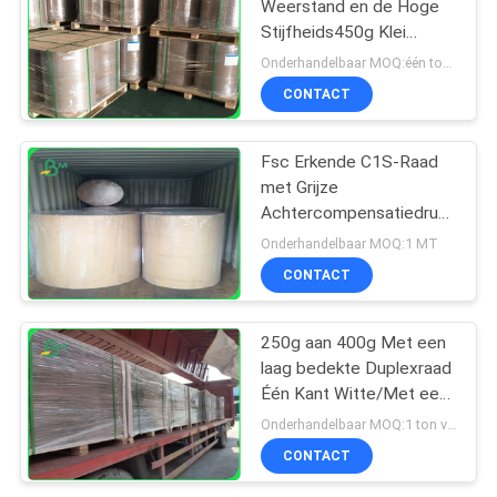
Weerstand en de Hoge
Stijfheids450g Klei
bedekten
Onderhandelbaar MOQ:één ton van standradgrootte
Duplexdocument in
CONTACT
Broodje met een laag
Fsc Erkende C1S-Raad
met Grijze
Achtercompensatiedruk
in Jumbobroodjes
Onderhandelbaar MOQ:1 MT
1160mm
CONTACT
250g aan 400g Met een
laag bedekte Duplexraad
Één Kant Witte/Met een
laag bedekte 1300mm
Onderhandelbaar MOQ:1 ton voor standaardgrootte
voor Koerierszakken
CONTACT