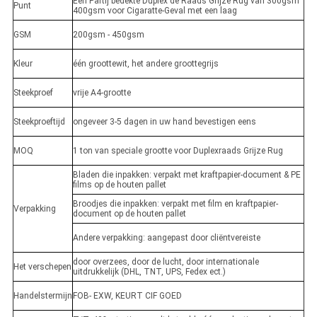
Één Partij bedekte Duplex de Raads Grijze Rug van 300gsm
Punt
400gsm voor Cigaratte-Geval met een laag
GSM
200gsm - 450gsm
Kleur
één groottewit, het andere groottegrijs
Steekproef
vrije A4-grootte
Steekproeftijd
ongeveer 3-5 dagen in uw hand bevestigen eens
MOQ
1 ton van speciale grootte voor Duplexraads Grijze Rug
Bladen die inpakken: verpakt met kraftpapier-document & PE
films op de houten pallet
Broodjes die inpakken: verpakt met film en kraftpapier-
Verpakking
document op de houten pallet
Andere verpakking: aangepast door cliëntvereiste
door overzees, door de lucht, door internationale
Het verschepen
uitdrukkelijk (DHL, TNT, UPS, Fedex ect.)
Handelstermijn
FOB- EXW, KEURT CIF GOED