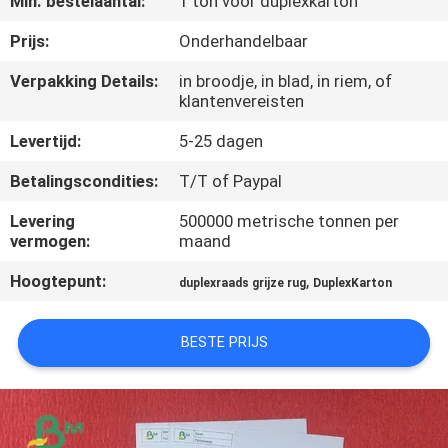
Min. bestelaantal:
1 ton voor duplexkarton
NEEM
CONTACT
Prijs:
Onderhandelbaar
MET
Verpakking Details:
in broodje, in blad, in riem, of
klantenvereisten
ONS
OP
Levertijd:
5-25 dagen
Betalingscondities:
T/T of Paypal
NIEUWS
Levering
500000 metrische tonnen per
vermogen:
maand
GEVALLEN
Hoogtepunt:
,
duplexraads grijze rug
DuplexKarton
SITEMAP
BESTE PRIJS
PRIVACYBELEID