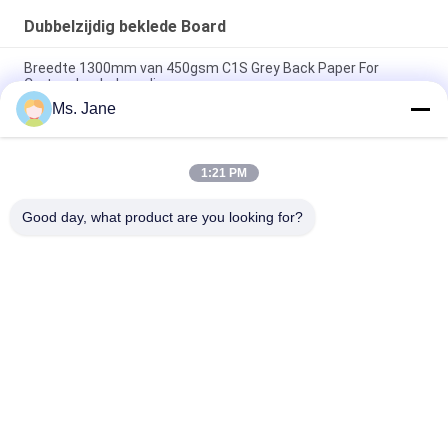
Dubbelzijdig beklede Board
Breedte 1300mm van 450gsm C1S Grey Back Paper For
Carton Jumbobroodje
Ms. Jane
bedekte de Hoge het Vouwen van 250g 325g Weerstand
Duplexraad met Achtergrey free sample met een laag
1:21 PM
140 g 170 g Afdrukbaar, bedekt met een witte bovenkant, voor
een postenvelop 70 x 100 cm
Good day, what product are you looking for?
populaire categorieën
Alle
Niet Bekleed 
Het Document Van 
Woodfree-
De Compensatiedruk
Document
Glanzend Met Een 
Het Document Van 
Laag Bedekt 
De Voedselrang 
Document
Broodje
Glanzend 
PE Met Een Laag 