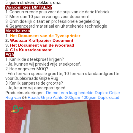
5.
geen stroken, vlekken, enz.
Waarom kies BMPAER?
1. Concurrerende prijs voor de prijs van de derictfabriek
2. Meer dan 10 jaar ervarings voor document
3. Onmiddellijk citaat en professionele begeleiding
4. Geavanceerd materiaal en uitstekende technologie
Mordkeuzen
1.
Het Document van de Tyvekprinter
2.
Wasbaar Kraftpapier-Document
3.
Het Document van de ivoorraad
4.
C1s Kunstdocument
FQA
1. Kan ik de steekproef krijgen?
- Ja, kunnen wij provied vrije steekproef.
2. Hoe ongeveer MOQ?
- Één ton van speciale grootte, 10 ton van standaardgrootte
voor Duplexraads Grijze Rug
3. Kan ik aanpaste de grootte?
- Ja, keuren wij aangepast goed
Productmarkeringen:
De met een laag bedekte Duplex
Grijze
Rug
van
de
Raads Grijze Achter
300gsm 400gsm Duplexraad