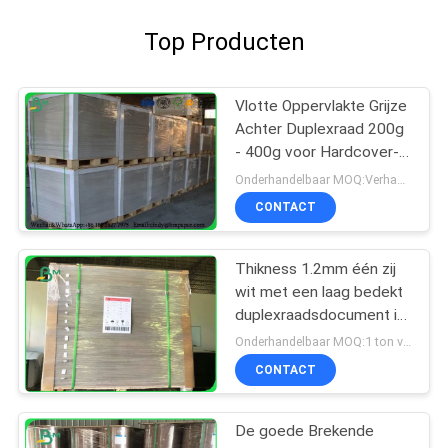
Top Producten
Vlotte Oppervlakte Grijze
Achter Duplexraad 200g
- 400g voor Hardcover-
Boekdekking
Onderhandelbaar MOQ:Verhandelbaar
CONTACT
Thikness 1.2mm één zij
wit met een laag bedekt
duplexraadsdocument in
bladen
Onderhandelbaar MOQ:1 ton voor gemeenschappelijke grootte & 10 ton voor speciale grootte
CONTACT
De goede Brekende