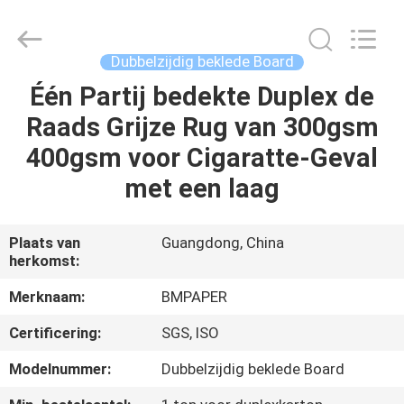
2026
GUANGZHOU
BMPAPER
CO.,LTD.
All
Dubbelzijdig beklede Board
Rights
Reserved.
Één Partij bedekte Duplex de
THUIS
Raads Grijze Rug van 300gsm
PRODUCTEN
400gsm voor Cigaratte-Geval
met een laag
OVER
ONS
Plaats van
Guangdong, China
herkomst:
FABRIEKSTOCHT
Merknaam:
BMPAPER
Certificering:
SGS, ISO
KWALITEITSCONTROLE
Modelnummer:
Dubbelzijdig beklede Board