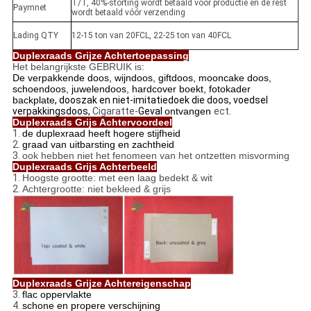
T/T, 40%-storting wordt betaald vóór productie en de rest
Paymnet
wordt betaald vóór verzending
Lading QTY
12-15 ton van 20FCL, 22-25 ton van 40FCL
Duplexraads Grijze Achtertoepassing
Het belangrijkste GEBRUIK is:
De verpakkende doos, wijndoos, giftdoos, mooncake doos,
schoendoos, juwelendoos, hardcover boekt, fotokader
backplate
, dooszak en niet-imitatiedoek die doos, voedsel
verpakkingsdoos,
Cigaratte-
Geval
ontvangen
ect.
Duplexraads Grijs Achtervoordeel
1.
de duplexraad heeft hogere stijfheid
2.
graad van uitbarsting en zachtheid
3.
ook hebben niet het fenomeen van het ontzetten misvorming
Duplexraads Grijs Achterbeeld
1.
Hoogste grootte: met een laag bedekt & wit
2.
Achtergrootte: niet bekleed & grijs
Duplexraads Grijze Achtereigenschap
3.
flac oppervlakte
4.
schone en propere verschijning