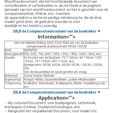
Woodfreedocument, dat het hoofdzakelijk document van
schoolboeken of oefenboeken is. als het boek is de pagina's
gemaakt van het woodfreedocument. en het is geschikt voor de
compensatiedruk, UVdruk, enz.-machine.
de oppervlakte is vlotte en aardige inktabsorptie, die de druk
maakt goed doen. de gedrukte woorden is zeer
duidelijk en het beeld is Levendig.
<
20LB de Compensatiedocument van de boektekst
Information="">
Het niet beklede Rolling 20LB 22LB 50LB wit van de Boektekst
compenseerde drukdocument 90CM 100CM
Merk
BMPAPER
Basisgewicht
50G, 60G, 70G, 80G, 100G, 120G, 140G, 160G, 180G, enz.
Grootte
De Grootte van de bladriem: 70 * 100cm, 86 * 90cm, 100*
120cm, 79 * 109cm, 89* 119cm, enz.
Spoelgrootte: 50CM, 60CM, 65CM, 90CM, 120CM, 125CM,
ENZ.
Van de douaneblad en spoel grootte als vraag
Materiaal
Zuiver houten Witboek
Eigenschap
Hoogst Helder, douaneembleem, goede inktabsorptie
Toepassing
Boektekst, Naamkaart, Boekpagina, Mailer, Verpakkingszak,
enz.
<
20LB de Compensatiedocument van de boektekst
Application="">
-- Als cultureel Document, voor boekpagina's, oefenboek,
briefpapier, Envelop, Steekproefcatalogus, enz.
-- Aangezien het verpakkende Document, voor maakt etc.