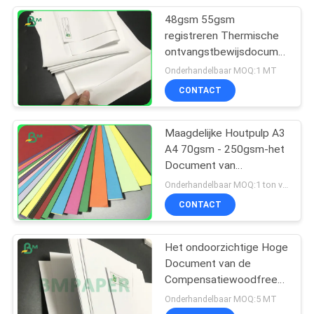
48gsm 55gsm
registreren Thermische
ontvangstbewijsdocument
Broodjes voor POS/ATM
Onderhandelbaar MOQ:1 MT
Druk
CONTACT
Maagdelijke Houtpulp A3
A4 70gsm - 250gsm-het
Document van
Kleurenwoodfree voor
Onderhandelbaar MOQ:1 ton voor gemeenschappelijke grootte & 10 ton voor speciale grootte
Prentbriefkaar
CONTACT
Het ondoorzichtige Hoge
Document van de
Compensatiewoodfree
van de bleekheids60#
Onderhandelbaar MOQ:5 MT
80# Tekst voor