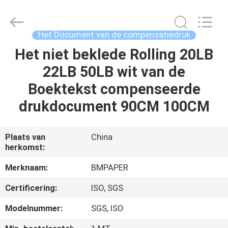
2026
GUANGZHOU
BMPAPER
CO.,LTD.
All
Het Document van de compensatiedruk
Rights
Reserved.
Het niet beklede Rolling 20LB
THUIS
22LB 50LB wit van de
PRODUCTEN
Boektekst compenseerde
drukdocument 90CM 100CM
OVER
ONS
Plaats van
China
herkomst:
FABRIEKSTOCHT
Merknaam:
BMPAPER
Certificering:
ISO, SGS
KWALITEITSCONTROLE
Modelnummer:
SGS, ISO