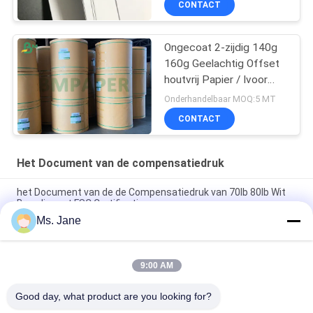
CONTACT
drukmateriaal
Ongecoat 2-zijdig 140g
160g Geelachtig Offset
houtvrij Papier / Ivoor
boekpapier
Onderhandelbaar MOQ:5 MT
CONTACT
Het Document van de compensatiedruk
het Document van de de Compensatiedruk van 70lb 80lb Wit
Broodje met FSC Certificatie
Ms. Jane
Grootte 650/800mm Hoge Stijfheid en Mechanisch de
Drukdocument van de Sterktecompensatie in Broodje
9:00 AM
Het witte Niet beklede Woodfree-Document van de
Compensatiedruk sorteert A voor Oefenboek
Good day, what product are you looking for?