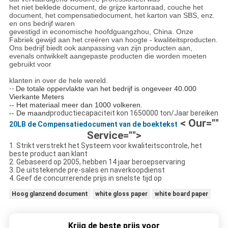
het niet beklede document, de grijze kartonraad, couche het
document, het compensatiedocument, het karton van SBS, enz.
en ons bedrijf waren
gevestigd in economische hoofdguangzhou, China. Onze
Fabriek gewijd aan het creëren van hoogte - kwaliteitsproducten.
Ons bedrijf biedt ook aanpassing van zijn producten aan,
evenals ontwikkelt aangepaste producten die worden moeten
gebruikt voor
klanten in over de hele wereld.
--
De totale oppervlakte van het bedrijf
is
ongeveer 40.000
Vierkante Meters
-- Het materiaal meer dan 1000 volkeren.
-- De maand
productiecapaciteit kon 1650000 ton/Jaar bereiken
< Our=""
20LB de Compensatiedocument van de boektekst
Service="">
1. Strikt verstrekt het Systeem voor kwaliteitscontrole, het
beste product aan klant
2. Gebaseerd op 2005, hebben 14 jaar beroepservaring
3. De uitstekende pre-sales en naverkoopdienst
4. Geef de concurrerende prijs in snelste tijd op
Hoog glanzend document
white gloss paper
white board paper
Krijg de beste prijs voor