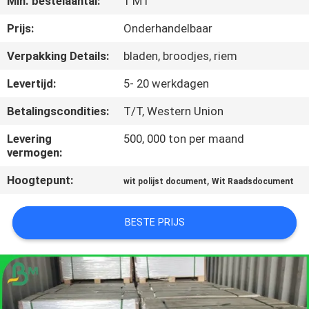
Min. bestelaantal:
1 MT
NEEM
CONTACT
Prijs:
Onderhandelbaar
MET
Verpakking Details:
bladen, broodjes, riem
ONS
Levertijd:
5- 20 werkdagen
OP
Betalingscondities:
T/T, Western Union
Levering
500, 000 ton per maand
NIEUWS
vermogen:
Hoogtepunt:
,
wit polijst document
Wit Raadsdocument
GEVALLEN
BESTE PRIJS
SITEMAP
PRIVACYBELEID