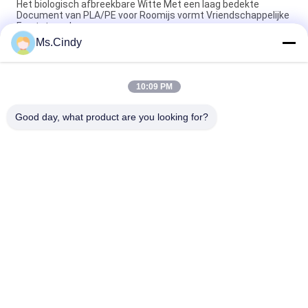
Het biologisch afbreekbare Witte Met een laag bedekte
Document van PLA/PE voor Roomijs vormt Vriendschappelijke
Eco tot een kom -
Ms.Cindy
het Duurzame niet Tearable Synthetische Document van
150um 200um voor de reclame van materiaal
10:09 PM
80gsm 100gsm maken waterdicht & Oilproof-PE Met een laag
bedekt Document voor Voedselpakketten
Good day, what product are you looking for?
populaire categorieën
Alle
Niet Bekleed 
Het Document Van 
Woodfree-
De Compensatiedruk
Document
Glanzend Met Een 
Het Document Van 
Laag Bedekt 
De Voedselrang 
Document
Broodje
Glanzend 
PE Met Een Laag 
Kunstdocument
Bedekt Document
Het Document Van 