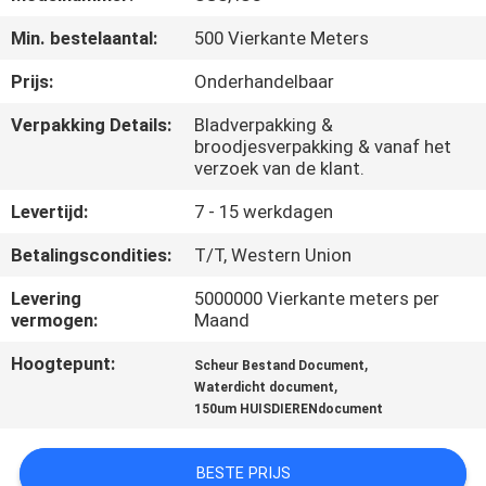
NEEM
Min. bestelaantal:
500 Vierkante Meters
CONTACT
MET
Prijs:
Onderhandelbaar
ONS
Verpakking Details:
Bladverpakking &
broodjesverpakking & vanaf het
OP
verzoek van de klant.
Levertijd:
7 - 15 werkdagen
NIEUWS
Betalingscondities:
T/T, Western Union
GEVALLEN
Levering
5000000 Vierkante meters per
vermogen:
Maand
SITEMAP
Hoogtepunt:
,
Scheur Bestand Document
,
Waterdicht document
150um HUISDIERENdocument
PRIVACYBELEID
BESTE PRIJS