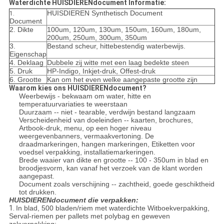
Waterdichte HUISDIERENdocument Informatie:
HUISDIEREN Synthetisch Document
1.
Document
2. Dikte
100um, 120um, 130um, 150um, 160um, 180um,
200um, 250um, 300um, 350um
3.
Bestand scheur, hittebestendig waterbewijs.
Eigenschap
4. Deklaag
Dubbele zij witte met een laag bedekte steen
5. Druk
HP-Indigo, Inkjet-druk, Offest-druk
6. Grootte
Kan om het even welke aangepaste grootte zijn
Waarom kies ons HUISDIERENdocument?
Weerbewijs - bekwaam om water, hitte en
temperatuurvariaties te weerstaan
Duurzaam -- niet - tearable, verdwijn bestand langzaam
Verscheidenheid van doeleinden -- kaarten, brochures,
Artbook-druk, menu, op een hoger niveau
weergevenbanners, vermaakvertoning. De
draadmarkeringen, hangen markeringen, Etiketten voor
voedsel verpakking, installatiemarkeringen.
Brede waaier van dikte en grootte -- 100 - 350um in blad en
broodjesvorm, kan vanaf het verzoek van de klant worden
aangepast.
Document zoals verschijning -- zachtheid, goede geschiktheid
tot drukken.
HUISDIERENdocument die verpakken:
1.
In blad, 500 bladen/riem met waterdichte Witboekverpakking,
Serval-riemen per pallets met polybag en geweven