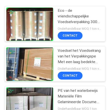
Eco - de
vriendschappelijke
Voedselverpakking 300g
+ 15g kiezen Zijpe Met
Onderhandelbaar MOQ:1 ton voor gemeenschappelijke grootte & 10 ton voor speciale grootte
een laag bedekt
CONTACT
Kraftpapier-Document
uit
Voedsel het Voedselrang
van het Verpakkingspe
Met een laag bedekte
Kraftpapier Karton voor
Onderhandelbaar MOQ:1 ton voor gemeenschappelijke grootte & 10 ton voor speciale grootte
Meeneemvakjes
CONTACT
PE van het waterbewijs
Materiële Film
Gelamineerde Document
Witte Met een laag
Onderhandelbaar MOQ:1 ton