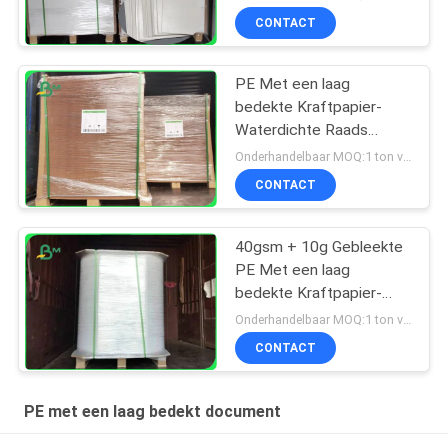
bedekt Bruin 300g + 15g
CONTACT
PE Met een laag
bedekte Kraftpapier-
Waterdichte Raads
Bruine Kleur 270gsm +
Onderhandelbaar MOQ:1 ton voor gemeenschappelijke grootte & 10 ton voor speciale grootte
18g voor
CONTACT
Voedselcontainer
40gsm + 10g Gebleekte
PE Met een laag
bedekte Kraftpapier-
Document 100%
Onderhandelbaar MOQ:1 ton voor gemeenschappelijke grootte & 10 ton voor speciale grootte
Houtpulp voor
CONTACT
Verpakkingssnacks
PE met een laag bedekt document