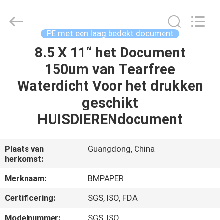
2026
GUANGZHOU
BMPAPER
CO.,LTD.
All
PE met een laag bedekt document
Rights
Reserved.
8.5 X 11“ het Document
THUIS
150um van Tearfree
PRODUCTEN
Waterdicht Voor het drukken
geschikt
OVER
HUISDIERENdocument
ONS
Plaats van
Guangdong, China
herkomst:
FABRIEKSTOCHT
Merknaam:
BMPAPER
KWALITEITSCONTROLE
Certificering:
SGS, ISO, FDA
Modelnummer:
SGS, ISO